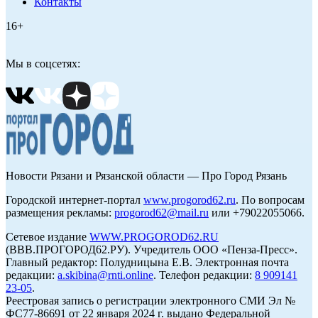
Контакты
16+
Мы в соцсетях:
Новости Рязани и Рязанской области — Про Город Рязань
Городской интернет-портал
www.progorod62.ru
. По вопросам
размещения рекламы:
progorod62@mail.ru
или +79022055066.
Сетевое издание
WWW.PROGOROD62.RU
(ВВВ.ПРОГОРОД62.РУ). Учредитель ООО «Пенза-Пресс».
Главный редактор: Полудницына Е.В. Электронная почта
редакции:
a.skibina@rnti.online
. Телефон редакции:
8 909141
23-05
.
Реестровая запись о регистрации электронного СМИ Эл №
ФС77-86691 от 22 января 2024 г. выдано Федеральной