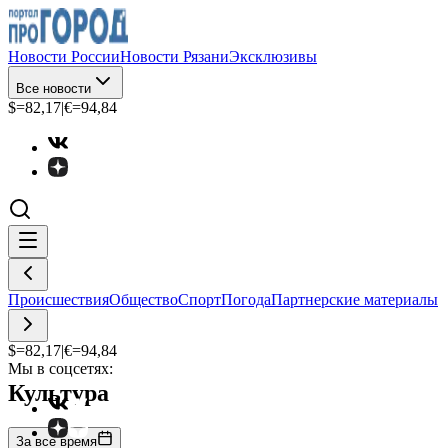
Новости России
Новости Рязани
Эксклюзивы
Все новости
$=
82,17
|
€=
94,84
Происшествия
Общество
Спорт
Погода
Партнерские материалы
$=
82,17
|
€=
94,84
Мы в соцсетях:
Культура
За все время