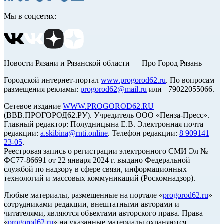
Мы в соцсетях:
Новости Рязани и Рязанской области — Про Город Рязань
Городской интернет-портал
www.progorod62.ru
. По вопросам
размещения рекламы:
progorod62@mail.ru
или +79022055066.
Сетевое издание
WWW.PROGOROD62.RU
(ВВВ.ПРОГОРОД62.РУ). Учредитель ООО «Пенза-Пресс».
Главный редактор: Полудницына Е.В. Электронная почта
редакции:
a.skibina@rnti.online
. Телефон редакции:
8 909141
23-05
.
Реестровая запись о регистрации электронного СМИ Эл №
ФС77-86691 от 22 января 2024 г. выдано Федеральной
службой по надзору в сфере связи, информационных
технологий и массовых коммуникаций (Роскомнадзор).
Любые материалы, размещенные на портале «
progorod62.ru
»
сотрудниками редакции, внештатными авторами и
читателями, являются объектами авторского права. Права
«
progorod62.ru
» на указанные материалы охраняются