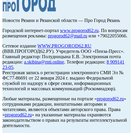
Новости Рязани и Рязанской области — Про Город Рязань
Городской интернет-портал
www.progorod62.ru
. По вопросам
размещения рекламы:
progorod62@mail.ru
или +79022055066.
Сетевое издание
WWW.PROGOROD62.RU
(ВВВ.ПРОГОРОД62.РУ). Учредитель ООО «Пенза-Пресс».
Главный редактор: Полудницына Е.В. Электронная почта
редакции:
a.skibina@rnti.online
. Телефон редакции:
8 909141
23-05
.
Реестровая запись о регистрации электронного СМИ Эл №
ФС77-86691 от 22 января 2024 г. выдано Федеральной
службой по надзору в сфере связи, информационных
технологий и массовых коммуникаций (Роскомнадзор).
Любые материалы, размещенные на портале «
progorod62.ru
»
сотрудниками редакции, внештатными авторами и
читателями, являются объектами авторского права. Права
«
progorod62.ru
» на указанные материалы охраняются
законодательством о правах на результаты интеллектуальной
деятельности.