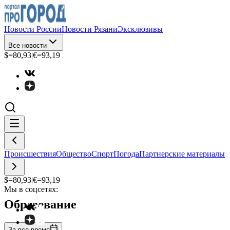
Новости России
Новости Рязани
Эксклюзивы
Все новости
$=
80,93
|
€=
93,19
Происшествия
Общество
Спорт
Погода
Партнерские материалы
$=
80,93
|
€=
93,19
Мы в соцсетях:
Образование
За все время