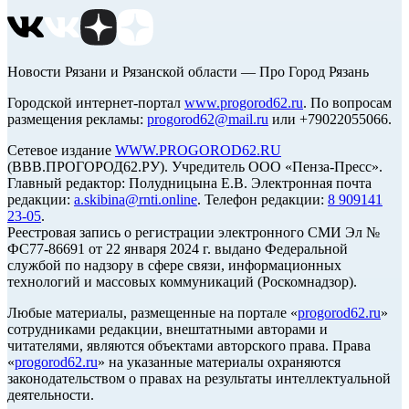
Новости Рязани и Рязанской области — Про Город Рязань
Городской интернет-портал
www.progorod62.ru
. По вопросам
размещения рекламы:
progorod62@mail.ru
или +79022055066.
Сетевое издание
WWW.PROGOROD62.RU
(ВВВ.ПРОГОРОД62.РУ). Учредитель ООО «Пенза-Пресс».
Главный редактор: Полудницына Е.В. Электронная почта
редакции:
a.skibina@rnti.online
. Телефон редакции:
8 909141
23-05
.
Реестровая запись о регистрации электронного СМИ Эл №
ФС77-86691 от 22 января 2024 г. выдано Федеральной
службой по надзору в сфере связи, информационных
технологий и массовых коммуникаций (Роскомнадзор).
Любые материалы, размещенные на портале «
progorod62.ru
»
сотрудниками редакции, внештатными авторами и
читателями, являются объектами авторского права. Права
«
progorod62.ru
» на указанные материалы охраняются
законодательством о правах на результаты интеллектуальной
деятельности.