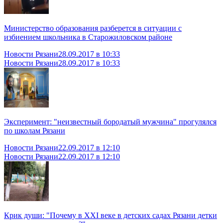
Министерство образования разберется в ситуации с
избиением школьника в Старожиловском районе
Новости Рязани
28.09.2017 в 10:33
Новости Рязани
28.09.2017 в 10:33
Эксперимент: "неизвестный бородатый мужчина" прогулялся
по школам Рязани
Новости Рязани
22.09.2017 в 12:10
Новости Рязани
22.09.2017 в 12:10
Крик души: "Почему в XXI веке в детских садах Рязани детки