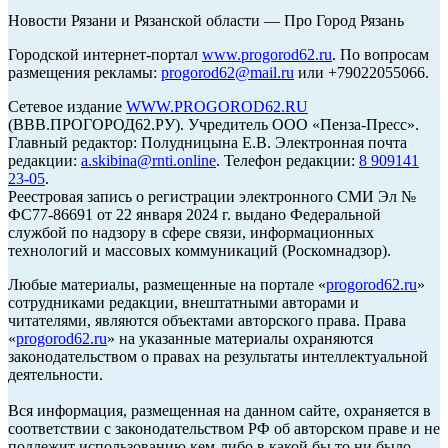
Новости Рязани и Рязанской области — Про Город Рязань
Городской интернет-портал
www.progorod62.ru
. По вопросам
размещения рекламы:
progorod62@mail.ru
или +79022055066.
Сетевое издание
WWW.PROGOROD62.RU
(ВВВ.ПРОГОРОД62.РУ). Учредитель ООО «Пенза-Пресс».
Главный редактор: Полудницына Е.В. Электронная почта
редакции:
a.skibina@rnti.online
. Телефон редакции:
8 909141
23-05
.
Реестровая запись о регистрации электронного СМИ Эл №
ФС77-86691 от 22 января 2024 г. выдано Федеральной
службой по надзору в сфере связи, информационных
технологий и массовых коммуникаций (Роскомнадзор).
Любые материалы, размещенные на портале «
progorod62.ru
»
сотрудниками редакции, внештатными авторами и
читателями, являются объектами авторского права. Права
«
progorod62.ru
» на указанные материалы охраняются
законодательством о правах на результаты интеллектуальной
деятельности.
Вся информация, размещенная на данном сайте, охраняется в
соответствии с законодательством РФ об авторском праве и не
подлежит использованию кем-либо в какой бы то ни было