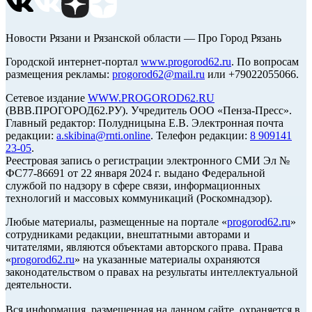
Новости Рязани и Рязанской области — Про Город Рязань
Городской интернет-портал
www.progorod62.ru
. По вопросам
размещения рекламы:
progorod62@mail.ru
или +79022055066.
Сетевое издание
WWW.PROGOROD62.RU
(ВВВ.ПРОГОРОД62.РУ). Учредитель ООО «Пенза-Пресс».
Главный редактор: Полудницына Е.В. Электронная почта
редакции:
a.skibina@rnti.online
. Телефон редакции:
8 909141
23-05
.
Реестровая запись о регистрации электронного СМИ Эл №
ФС77-86691 от 22 января 2024 г. выдано Федеральной
службой по надзору в сфере связи, информационных
технологий и массовых коммуникаций (Роскомнадзор).
Любые материалы, размещенные на портале «
progorod62.ru
»
сотрудниками редакции, внештатными авторами и
читателями, являются объектами авторского права. Права
«
progorod62.ru
» на указанные материалы охраняются
законодательством о правах на результаты интеллектуальной
деятельности.
Вся информация, размещенная на данном сайте, охраняется в