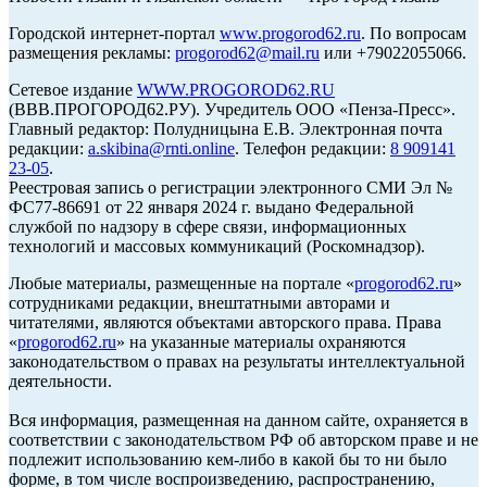
Городской интернет-портал
www.progorod62.ru
. По вопросам
размещения рекламы:
progorod62@mail.ru
или +79022055066.
Сетевое издание
WWW.PROGOROD62.RU
(ВВВ.ПРОГОРОД62.РУ). Учредитель ООО «Пенза-Пресс».
Главный редактор: Полудницына Е.В. Электронная почта
редакции:
a.skibina@rnti.online
. Телефон редакции:
8 909141
23-05
.
Реестровая запись о регистрации электронного СМИ Эл №
ФС77-86691 от 22 января 2024 г. выдано Федеральной
службой по надзору в сфере связи, информационных
технологий и массовых коммуникаций (Роскомнадзор).
Любые материалы, размещенные на портале «
progorod62.ru
»
сотрудниками редакции, внештатными авторами и
читателями, являются объектами авторского права. Права
«
progorod62.ru
» на указанные материалы охраняются
законодательством о правах на результаты интеллектуальной
деятельности.
Вся информация, размещенная на данном сайте, охраняется в
соответствии с законодательством РФ об авторском праве и не
подлежит использованию кем-либо в какой бы то ни было
форме, в том числе воспроизведению, распространению,