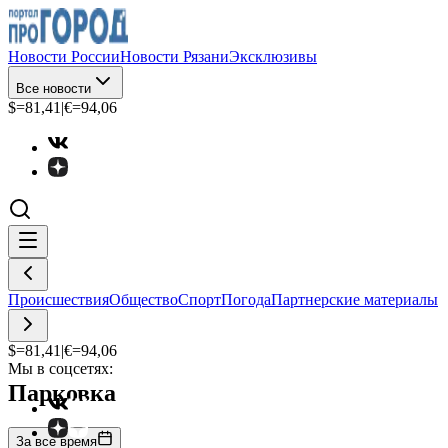
Новости России
Новости Рязани
Эксклюзивы
Все новости
$=
81,41
|
€=
94,06
Происшествия
Общество
Спорт
Погода
Партнерские материалы
$=
81,41
|
€=
94,06
Мы в соцсетях:
Парковка
За все время