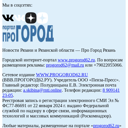
Мы в соцсетях:
Новости Рязани и Рязанской области — Про Город Рязань
Городской интернет-портал
www.progorod62.ru
. По вопросам
размещения рекламы:
progorod62@mail.ru
или +79022055066.
Сетевое издание
WWW.PROGOROD62.RU
(ВВВ.ПРОГОРОД62.РУ). Учредитель ООО «Пенза-Пресс».
Главный редактор: Полудницына Е.В. Электронная почта
редакции:
a.skibina@rnti.online
. Телефон редакции:
8 909141
23-05
.
Реестровая запись о регистрации электронного СМИ Эл №
ФС77-86691 от 22 января 2024 г. выдано Федеральной
службой по надзору в сфере связи, информационных
технологий и массовых коммуникаций (Роскомнадзор).
Любые материалы, размещенные на портале «
progorod62.ru
»