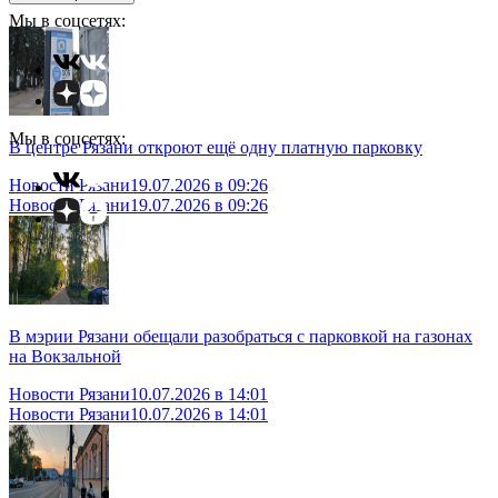
Мы в соцсетях:
Мы в соцсетях:
В центре Рязани откроют ещё одну платную парковку
Новости Рязани
19.07.2026 в 09:26
Новости Рязани
19.07.2026 в 09:26
В мэрии Рязани обещали разобраться с парковкой на газонах
на Вокзальной
Новости Рязани
10.07.2026 в 14:01
Новости Рязани
10.07.2026 в 14:01