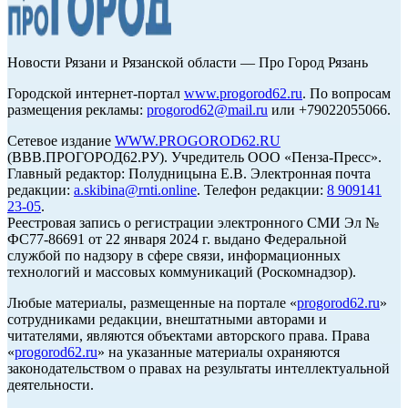
Новости Рязани и Рязанской области — Про Город Рязань
Городской интернет-портал
www.progorod62.ru
. По вопросам
размещения рекламы:
progorod62@mail.ru
или +79022055066.
Сетевое издание
WWW.PROGOROD62.RU
(ВВВ.ПРОГОРОД62.РУ). Учредитель ООО «Пенза-Пресс».
Главный редактор: Полудницына Е.В. Электронная почта
редакции:
a.skibina@rnti.online
. Телефон редакции:
8 909141
23-05
.
Реестровая запись о регистрации электронного СМИ Эл №
ФС77-86691 от 22 января 2024 г. выдано Федеральной
службой по надзору в сфере связи, информационных
технологий и массовых коммуникаций (Роскомнадзор).
Любые материалы, размещенные на портале «
progorod62.ru
»
сотрудниками редакции, внештатными авторами и
читателями, являются объектами авторского права. Права
«
progorod62.ru
» на указанные материалы охраняются
законодательством о правах на результаты интеллектуальной
деятельности.