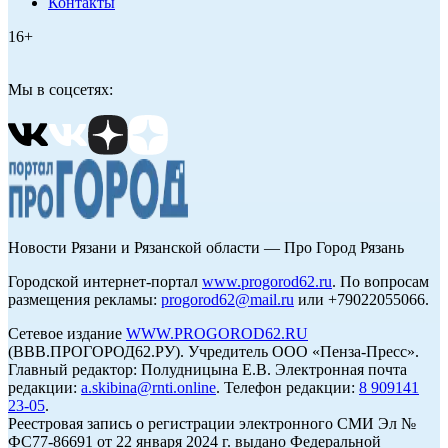
Контакты
16+
Мы в соцсетях:
Новости Рязани и Рязанской области — Про Город Рязань
Городской интернет-портал
www.progorod62.ru
. По вопросам
размещения рекламы:
progorod62@mail.ru
или +79022055066.
Сетевое издание
WWW.PROGOROD62.RU
(ВВВ.ПРОГОРОД62.РУ). Учредитель ООО «Пенза-Пресс».
Главный редактор: Полудницына Е.В. Электронная почта
редакции:
a.skibina@rnti.online
. Телефон редакции:
8 909141
23-05
.
Реестровая запись о регистрации электронного СМИ Эл №
ФС77-86691 от 22 января 2024 г. выдано Федеральной