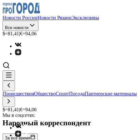
Новости России
Новости Рязани
Эксклюзивы
Все новости
$=
81,41
|
€=
94,06
Происшествия
Общество
Спорт
Погода
Партнерские материалы
$=
81,41
|
€=
94,06
Мы в соцсетях:
Народный корреспондент
За все время