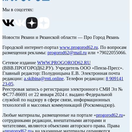
Мы в соцсетях:
Новости Рязани и Рязанской области — Про Город Рязань
Городской интернет-портал
www.progorod62.ru
. По вопросам
размещения рекламы:
progorod62@mail.ru
или +79022055066.
Сетевое издание
WWW.PROGOROD62.RU
(ВВВ.ПРОГОРОД62.РУ). Учредитель ООО «Пенза-Пресс».
Главный редактор: Полудницына Е.В. Электронная почта
редакции:
a.skibina@rnti.online
. Телефон редакции:
8 909141
23-05
.
Реестровая запись о регистрации электронного СМИ Эл №
ФС77-86691 от 22 января 2024 г. выдано Федеральной
службой по надзору в сфере связи, информационных
технологий и массовых коммуникаций (Роскомнадзор).
Любые материалы, размещенные на портале «
progorod62.ru
»
сотрудниками редакции, внештатными авторами и
читателями, являются объектами авторского права. Права
«
progorod62.ru
» на указанные материалы охраняются