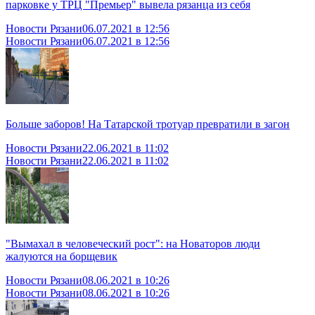
парковке у ТРЦ "Премьер" вывела рязанца из себя
Новости Рязани
06.07.2021 в 12:56
Новости Рязани
06.07.2021 в 12:56
Больше заборов! На Татарской тротуар превратили в загон
Новости Рязани
22.06.2021 в 11:02
Новости Рязани
22.06.2021 в 11:02
"Вымахал в человеческий рост": на Новаторов люди
жалуются на борщевик
Новости Рязани
08.06.2021 в 10:26
Новости Рязани
08.06.2021 в 10:26