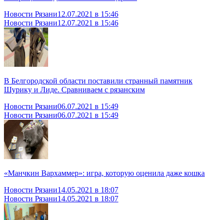
Новости Рязани
12.07.2021 в 15:46
Новости Рязани
12.07.2021 в 15:46
В Белгородской области поставили странный памятник
Шурику и Лиде. Сравниваем с рязанским
Новости Рязани
06.07.2021 в 15:49
Новости Рязани
06.07.2021 в 15:49
«Манчкин Вархаммер»: игра, которую оценила даже кошка
Новости Рязани
14.05.2021 в 18:07
Новости Рязани
14.05.2021 в 18:07