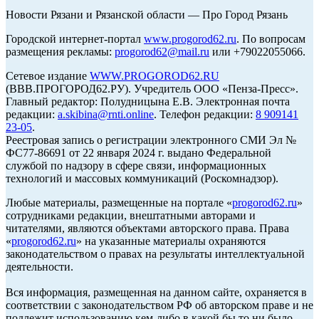
Новости Рязани и Рязанской области — Про Город Рязань
Городской интернет-портал
www.progorod62.ru
. По вопросам
размещения рекламы:
progorod62@mail.ru
или +79022055066.
Сетевое издание
WWW.PROGOROD62.RU
(ВВВ.ПРОГОРОД62.РУ). Учредитель ООО «Пенза-Пресс».
Главный редактор: Полудницына Е.В. Электронная почта
редакции:
a.skibina@rnti.online
. Телефон редакции:
8 909141
23-05
.
Реестровая запись о регистрации электронного СМИ Эл №
ФС77-86691 от 22 января 2024 г. выдано Федеральной
службой по надзору в сфере связи, информационных
технологий и массовых коммуникаций (Роскомнадзор).
Любые материалы, размещенные на портале «
progorod62.ru
»
сотрудниками редакции, внештатными авторами и
читателями, являются объектами авторского права. Права
«
progorod62.ru
» на указанные материалы охраняются
законодательством о правах на результаты интеллектуальной
деятельности.
Вся информация, размещенная на данном сайте, охраняется в
соответствии с законодательством РФ об авторском праве и не
подлежит использованию кем-либо в какой бы то ни было