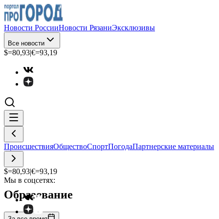
Новости России
Новости Рязани
Эксклюзивы
Все новости
$=
80,93
|
€=
93,19
Происшествия
Общество
Спорт
Погода
Партнерские материалы
$=
80,93
|
€=
93,19
Мы в соцсетях:
Образование
За все время