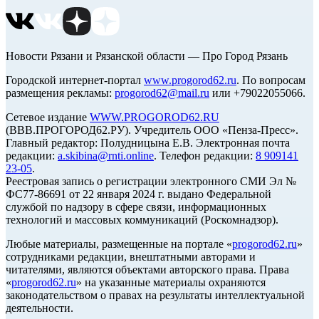
Новости Рязани и Рязанской области — Про Город Рязань
Городской интернет-портал
www.progorod62.ru
. По вопросам
размещения рекламы:
progorod62@mail.ru
или +79022055066.
Сетевое издание
WWW.PROGOROD62.RU
(ВВВ.ПРОГОРОД62.РУ). Учредитель ООО «Пенза-Пресс».
Главный редактор: Полудницына Е.В. Электронная почта
редакции:
a.skibina@rnti.online
. Телефон редакции:
8 909141
23-05
.
Реестровая запись о регистрации электронного СМИ Эл №
ФС77-86691 от 22 января 2024 г. выдано Федеральной
службой по надзору в сфере связи, информационных
технологий и массовых коммуникаций (Роскомнадзор).
Любые материалы, размещенные на портале «
progorod62.ru
»
сотрудниками редакции, внештатными авторами и
читателями, являются объектами авторского права. Права
«
progorod62.ru
» на указанные материалы охраняются
законодательством о правах на результаты интеллектуальной
деятельности.