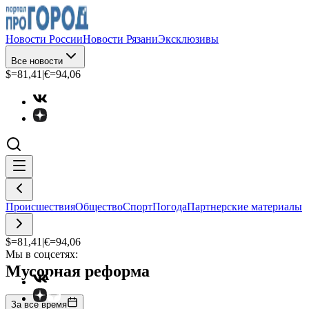
Новости России
Новости Рязани
Эксклюзивы
Все новости
$=
81,41
|
€=
94,06
Происшествия
Общество
Спорт
Погода
Партнерские материалы
$=
81,41
|
€=
94,06
Мы в соцсетях:
Мусорная реформа
За все время