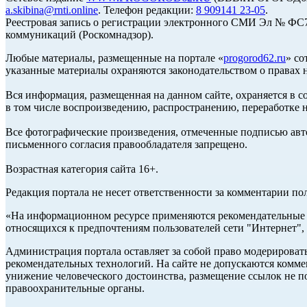
a.skibina@rnti.online
. Телефон редакции:
8 909141 23-05
.
Реестровая запись о регистрации электронного СМИ Эл № ФС77
коммуникаций (Роскомнадзор).
Любые материалы, размещенные на портале «
progorod62.ru
» со
указанные материалы охраняются законодательством о правах н
Вся информация, размещенная на данном сайте, охраняется в с
в том числе воспроизведению, распространению, переработке н
Все фотографические произведения, отмеченные подписью авто
письменного согласия правообладателя запрещено.
Возрастная категория сайта 16+.
Редакция портала не несет ответственности за комментарии по
«На информационном ресурсе применяются рекомендательные т
относящихся к предпочтениям пользователей сети "Интернет",
Администрация портала оставляет за собой право модерироват
рекомендательных технологий. На сайте не допускаются комм
унижение человеческого достоинства, размещение ссылок не по
правоохранительные органы.