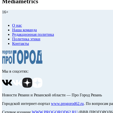
Mediametrics
16+
О нас
Наша команда
Редакционная политика
Политика этики
Контакты
Мы в соцсетях:
Новости Рязани и Рязанской области — Про Город Рязань
Городской интернет-портал
www.progorod62.ru
. По вопросам р
Сетевое издание
WWW.PROGOROD62.RU
(ВВВ.ПРОГОРОД62.Р