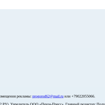
азмещения рекламы:
progorod62@mail.ru
или +79022055066.
У). Учредитель ООО «Пенза-Пресс». Главный редактор: Полуд