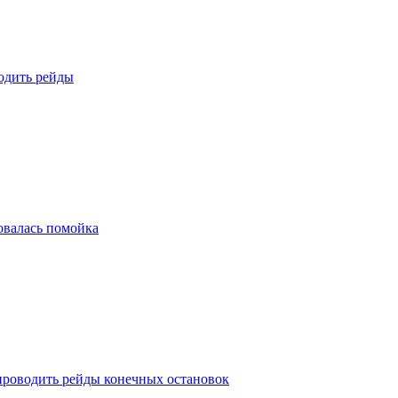
одить рейды
овалась помойка
 проводить рейды конечных остановок