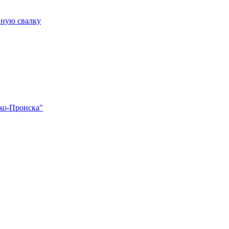
нную свалку
Эко-Пронска"