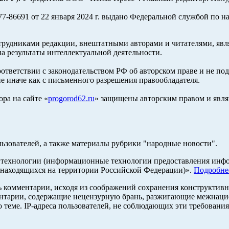
-86691 от 22 января 2024 г. выдано Федеральной службой по н
трудниками редакции, внештатными авторами и читателями, явля
а результаты интеллектуальной деятельности.
оответствии с законодательством РФ об авторском праве и не по
е иначе как с письменного разрешения правообладателя.
ра на сайте «
progorod62.ru
» защищены авторским правом и явля
льзователей, а также материалы рубрики "народные новости".
ехнологии (информационные технологии предоставления информ
 находящихся на территории Российской Федерации)».
Подробне
ь комментарии, исходя из соображений сохранения конструктивн
ентарии, содержащие нецензурную брань, разжигающие межнацио
 теме. IP-адреса пользователей, не соблюдающих эти требования