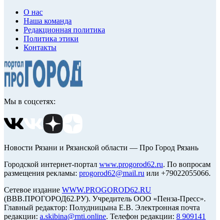
О нас
Наша команда
Редакционная политика
Политика этики
Контакты
Мы в соцсетях:
Новости Рязани и Рязанской области — Про Город Рязань
Городской интернет-портал
www.progorod62.ru
. По вопросам
размещения рекламы:
progorod62@mail.ru
или +79022055066.
Сетевое издание
WWW.PROGOROD62.RU
(ВВВ.ПРОГОРОД62.РУ). Учредитель ООО «Пенза-Пресс».
Главный редактор: Полудницына Е.В. Электронная почта
редакции:
a.skibina@rnti.online
. Телефон редакции:
8 909141