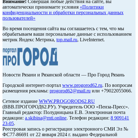
Внимание!
Совершая любые действия на сайте, вы
автоматически принимаете условия
«Политики
конфиденциальности и обработки персональных данных
пользователей»
Во время посещения сайта вы соглашаетесь с тем, что мы
обрабатываем ваши персональные данные с использованием
метрик Яндекс Метрика,
top.mail.ru
, LiveInternet.
Новости Рязани и Рязанской области — Про Город Рязань
Городской интернет-портал
www.progorod62.ru
. По вопросам
размещения рекламы:
progorod62@mail.ru
или +79022055066.
Сетевое издание
WWW.PROGOROD62.RU
(ВВВ.ПРОГОРОД62.РУ). Учредитель ООО «Пенза-Пресс».
Главный редактор: Полудницына Е.В. Электронная почта
редакции:
a.skibina@rnti.online
. Телефон редакции:
8 909141
23-05
.
Реестровая запись о регистрации электронного СМИ Эл №
ФС77-86691 от 22 января 2024 г. выдано Федеральной