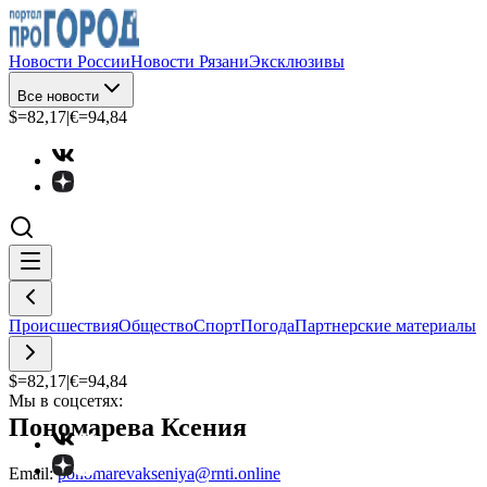
Новости России
Новости Рязани
Эксклюзивы
Все новости
$=
82,17
|
€=
94,84
Происшествия
Общество
Спорт
Погода
Партнерские материалы
$=
82,17
|
€=
94,84
Мы в соцсетях:
Пономарева Ксения
Email:
ponomarevakseniya@rnti.online