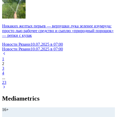
Никаких желтых перьев — верхушки лука зеленее изумруда:
просто лью рабочее средство и сыплю «природный порошок»
— репки с кулак
Новости Рязани
10.07.2025 в 07:00
Новости Рязани
10.07.2025 в 07:00
1
2
3
4
...
23
Mediametrics
16+