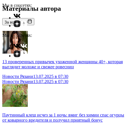
Мы в соцсетях:
Материалы автора
За все время
Мы в соцсетях:
13 проверенных привычек ухоженной женщины 40+, которая
выглядит моложе и свежее ровесниц
Новости Рязани
13.07.2025 в 07:30
Новости Рязани
13.07.2025 в 07:30
Паутинный клещ исчез за 1 ночь: вмиг без химии спас огурцы
от коварного вредителя и получил приятный бонус