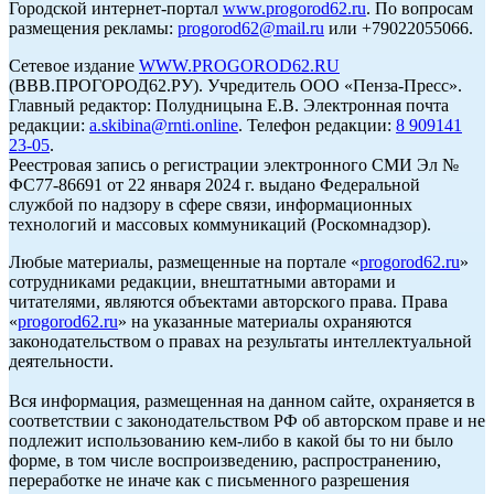
Городской интернет-портал
www.progorod62.ru
. По вопросам
размещения рекламы:
progorod62@mail.ru
или +79022055066.
Сетевое издание
WWW.PROGOROD62.RU
(ВВВ.ПРОГОРОД62.РУ). Учредитель ООО «Пенза-Пресс».
Главный редактор: Полудницына Е.В. Электронная почта
редакции:
a.skibina@rnti.online
. Телефон редакции:
8 909141
23-05
.
Реестровая запись о регистрации электронного СМИ Эл №
ФС77-86691 от 22 января 2024 г. выдано Федеральной
службой по надзору в сфере связи, информационных
технологий и массовых коммуникаций (Роскомнадзор).
Любые материалы, размещенные на портале «
progorod62.ru
»
сотрудниками редакции, внештатными авторами и
читателями, являются объектами авторского права. Права
«
progorod62.ru
» на указанные материалы охраняются
законодательством о правах на результаты интеллектуальной
деятельности.
Вся информация, размещенная на данном сайте, охраняется в
соответствии с законодательством РФ об авторском праве и не
подлежит использованию кем-либо в какой бы то ни было
форме, в том числе воспроизведению, распространению,
переработке не иначе как с письменного разрешения