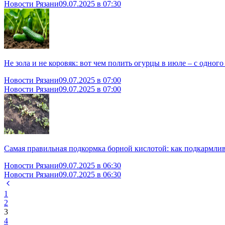
Новости Рязани
09.07.2025 в 07:30
Не зола и не коровяк: вот чем полить огурцы в июле – с одного
Новости Рязани
09.07.2025 в 07:00
Новости Рязани
09.07.2025 в 07:00
Самая правильная подкормка борной кислотой: как подкармлив
Новости Рязани
09.07.2025 в 06:30
Новости Рязани
09.07.2025 в 06:30
1
2
3
4