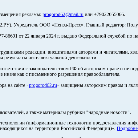
азмещения рекламы:
progorod62@mail.ru
или +79022055066.
У). Учредитель ООО «Пенза-Пресс». Главный редактор: Полуд
-86691 от 22 января 2024 г. выдано Федеральной службой по н
трудниками редакции, внештатными авторами и читателями, явля
а результаты интеллектуальной деятельности.
оответствии с законодательством РФ об авторском праве и не по
е иначе как с письменного разрешения правообладателя.
ра на сайте «
progorod62.ru
» защищены авторским правом и явля
льзователей, а также материалы рубрики "народные новости".
ехнологии (информационные технологии предоставления информ
 находящихся на территории Российской Федерации)».
Подробне