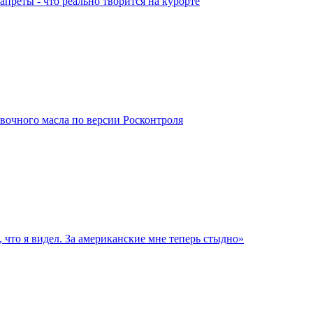
преты - что реально творится на курорте
ивочного масла по версии Росконтроля
 что я видел. За американские мне теперь стыдно»