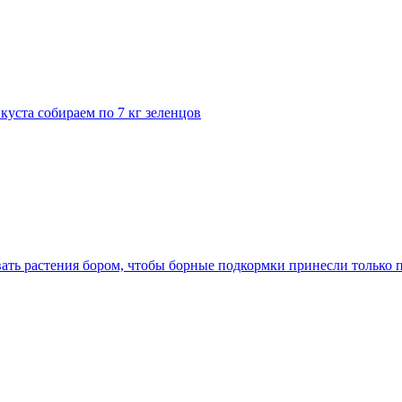
 куста собираем по 7 кг зеленцов
ать растения бором, чтобы борные подкормки принесли только 