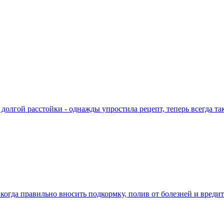
долгой расстойки - однажды упростила рецепт, теперь всегда та
 когда правильно вносить подкормку, полив от болезней и вреди