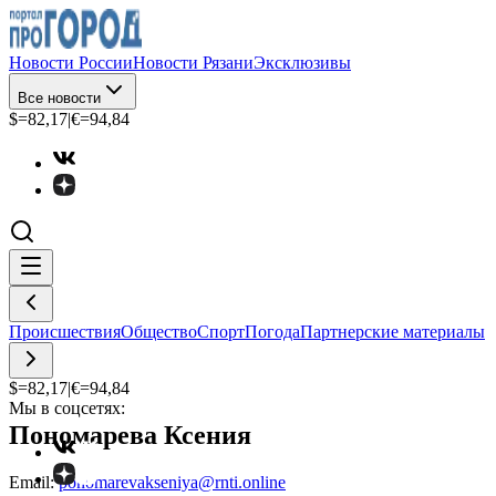
Новости России
Новости Рязани
Эксклюзивы
Все новости
$=
82,17
|
€=
94,84
Происшествия
Общество
Спорт
Погода
Партнерские материалы
$=
82,17
|
€=
94,84
Мы в соцсетях:
Пономарева Ксения
Email:
ponomarevakseniya@rnti.online