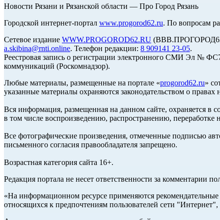
Новости Рязани и Рязанской области — Про Город Рязань
Городской интернет-портал
www.progorod62.ru
. По вопросам р
Сетевое издание
WWW.PROGOROD62.RU
(ВВВ.ПРОГОРОД62.Р
a.skibina@rnti.online
. Телефон редакции:
8 909141 23-05
.
Реестровая запись о регистрации электронного СМИ Эл № ФС77
коммуникаций (Роскомнадзор).
Любые материалы, размещенные на портале «
progorod62.ru
» со
указанные материалы охраняются законодательством о правах н
Вся информация, размещенная на данном сайте, охраняется в с
в том числе воспроизведению, распространению, переработке н
Все фотографические произведения, отмеченные подписью авто
письменного согласия правообладателя запрещено.
Возрастная категория сайта 16+.
Редакция портала не несет ответственности за комментарии по
«На информационном ресурсе применяются рекомендательные т
относящихся к предпочтениям пользователей сети "Интернет",