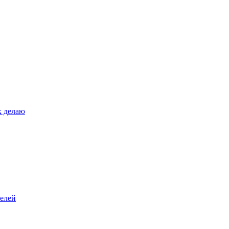
к делаю
телей