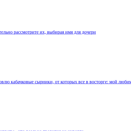
тельно рассмотрите их, выбирая имя для дочери
овлю кабачковые сырники, от которых все в восторге: мой люби