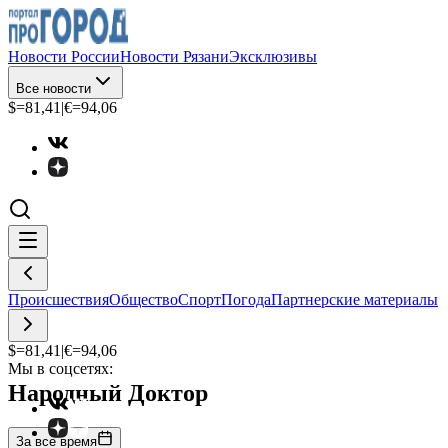
Новости России
Новости Рязани
Эксклюзивы
Все новости
$=
81,41
|
€=
94,06
Происшествия
Общество
Спорт
Погода
Партнерские материалы
$=
81,41
|
€=
94,06
Мы в соцсетях:
Народный Доктор
За все время