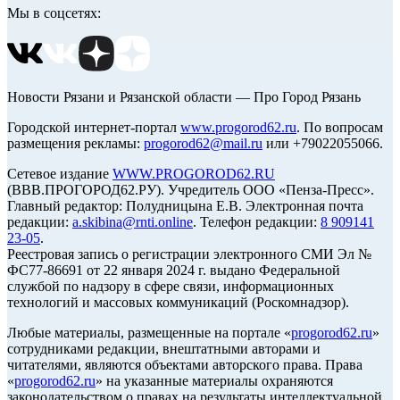
Мы в соцсетях:
Новости Рязани и Рязанской области — Про Город Рязань
Городской интернет-портал
www.progorod62.ru
. По вопросам
размещения рекламы:
progorod62@mail.ru
или +79022055066.
Сетевое издание
WWW.PROGOROD62.RU
(ВВВ.ПРОГОРОД62.РУ). Учредитель ООО «Пенза-Пресс».
Главный редактор: Полудницына Е.В. Электронная почта
редакции:
a.skibina@rnti.online
. Телефон редакции:
8 909141
23-05
.
Реестровая запись о регистрации электронного СМИ Эл №
ФС77-86691 от 22 января 2024 г. выдано Федеральной
службой по надзору в сфере связи, информационных
технологий и массовых коммуникаций (Роскомнадзор).
Любые материалы, размещенные на портале «
progorod62.ru
»
сотрудниками редакции, внештатными авторами и
читателями, являются объектами авторского права. Права
«
progorod62.ru
» на указанные материалы охраняются
законодательством о правах на результаты интеллектуальной