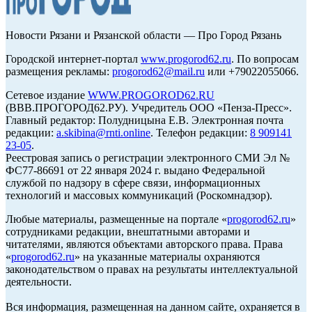
Новости Рязани и Рязанской области — Про Город Рязань
Городской интернет-портал
www.progorod62.ru
. По вопросам
размещения рекламы:
progorod62@mail.ru
или +79022055066.
Сетевое издание
WWW.PROGOROD62.RU
(ВВВ.ПРОГОРОД62.РУ). Учредитель ООО «Пенза-Пресс».
Главный редактор: Полудницына Е.В. Электронная почта
редакции:
a.skibina@rnti.online
. Телефон редакции:
8 909141
23-05
.
Реестровая запись о регистрации электронного СМИ Эл №
ФС77-86691 от 22 января 2024 г. выдано Федеральной
службой по надзору в сфере связи, информационных
технологий и массовых коммуникаций (Роскомнадзор).
Любые материалы, размещенные на портале «
progorod62.ru
»
сотрудниками редакции, внештатными авторами и
читателями, являются объектами авторского права. Права
«
progorod62.ru
» на указанные материалы охраняются
законодательством о правах на результаты интеллектуальной
деятельности.
Вся информация, размещенная на данном сайте, охраняется в