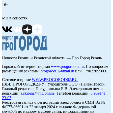
16+
Мы в соцсетях:
Новости Рязани и Рязанской области — Про Город Рязань
Городской интернет-портал
www.progorod62.ru
. По вопросам
размещения рекламы:
progorod62@mail.ru
или +79022055066.
Сетевое издание
WWW.PROGOROD62.RU
(ВВВ.ПРОГОРОД62.РУ). Учредитель ООО «Пенза-Пресс».
Главный редактор: Полудницына Е.В. Электронная почта
редакции:
a.skibina@rnti.online
. Телефон редакции:
8 909141
23-05
.
Реестровая запись о регистрации электронного СМИ Эл №
ФС77-86691 от 22 января 2024 г. выдано Федеральной
службой по надзору в сфере связи, информационных